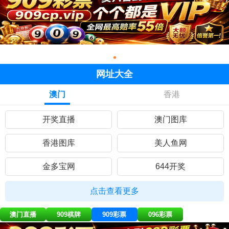
网址大全
澳门
香港
开奖直播
澳门图库
香港图库
美人鱼网
金多宝网
644开奖
黄大仙网
彩民网站
点击查看更多
九五至尊
曾道人网
澳门直播
909棋牌
909彩票
096彩票