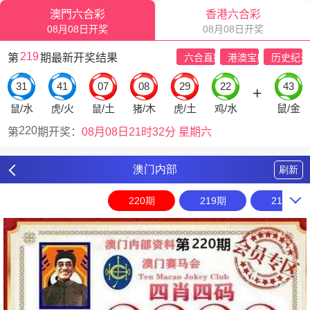
澳门内部
刷新
220期
219期
218期