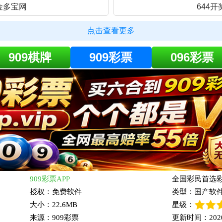
金多宝网
644开
黄大仙网
彩民网
点击查看更多
九五至尊
曾道人
909棋牌
909彩票
096彩票
摇钱树网
香港挂
铁盘神算
九龙心
青龙阁网
藏宝阁
惠泽社群
刘伯温
雷锋总站
凤凰天
909彩票APP
全国彩民首选
六合彩票
神算子
授权：免费软件
类型：国产软
大小：22.6MB
星级：
聚宝盆网
天线宝
来源：909彩票
更新时间：2020.