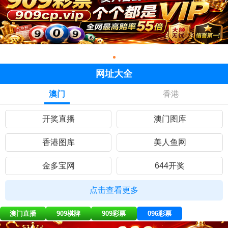
网址大全
澳门
香港
开奖直播
澳门图库
香港图库
美人鱼网
金多宝网
644开奖
黄大仙网
彩民网站
点击查看更多
九五至尊
曾道人网
澳门直播
909棋牌
909彩票
096彩票