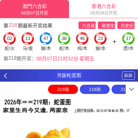
另版蛇蛋图
刷新
219期
218期
217期