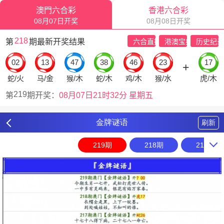
金牌谜语
刷新
219期
218期
217期