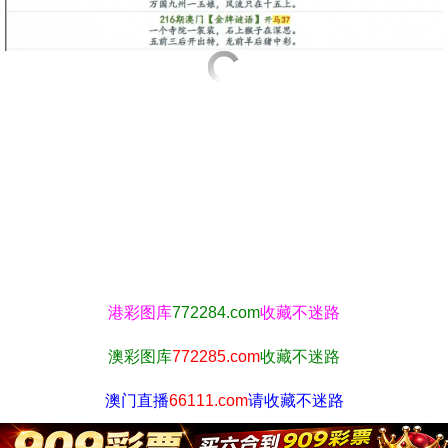
港彩图库
772284.com
收藏不迷路
澳彩图库
772285.com
收藏不迷路
澳门直播
66111.com
请收藏不迷路