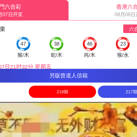
另版曾道人信箱
218期
217